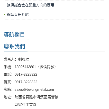
鎢鎳鐵合金在配重方向的應用
鎢準直器介紹
導航欄目
聯系我們
聯系人：劉經理
手機：13026443801（微信同號）
電話：0917-3228322
傳真：0917-3228322
郵箱：sales@belongmetal.com
地址：陜西省寶雞市渭濱區馬營鎮
郭家村工業園